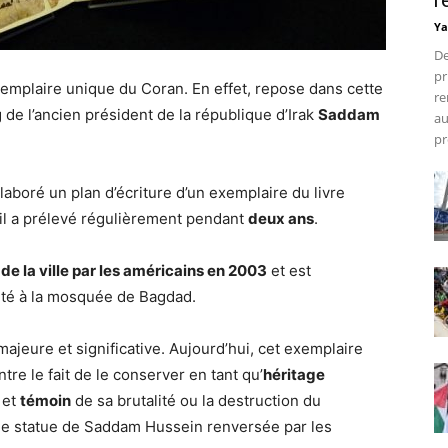
r
Ya
De
pr
xemplaire unique du Coran. En effet, repose dans cette
re
 de l’ancien président de la république d’Irak
Saddam
au
pr
aboré un plan d’écriture d’un exemplaire du livre
il a prélevé régulièrement pendant
deux ans
.
e de la ville par les américains en 2003
et est
ité à la mosquée de Bagdad.
majeure et significative. Aujourd’hui, cet exemplaire
ntre le fait de le conserver en tant qu’
héritage
 et
témoin
de sa brutalité ou la destruction du
e statue de Saddam Hussein renversée par les