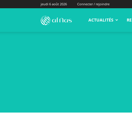
jeudi 6 août 2026
Connecter / rejoindre
alNas.fr
ACTUALITÉS
RE