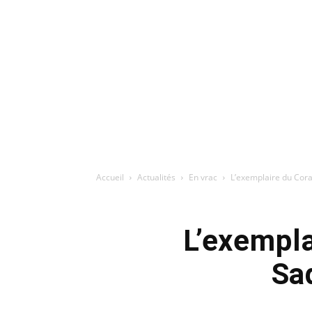
Accueil
Actualités
En vrac
L’exemplaire du Cora
L’exempla
Sa