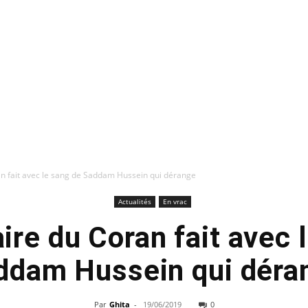
n fait avec le sang de Saddam Hussein qui dérange
Actualités
En vrac
ire du Coran fait avec 
ddam Hussein qui déra
Par
Ghita
-
19/06/2019
0