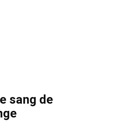
le sang de
nge