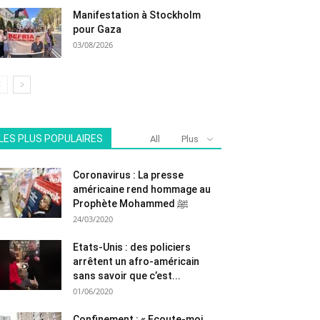
Manifestation à Stockholm
pour Gaza
03/08/2026
LES PLUS POPULAIRES
All
Plus
Coronavirus : La presse
américaine rend hommage au
Prophète Mohammed ﷺ
24/03/2020
Etats-Unis : des policiers
arrêtent un afro-américain
sans savoir que c’est...
01/06/2020
Confinement : « Ecoute-moi