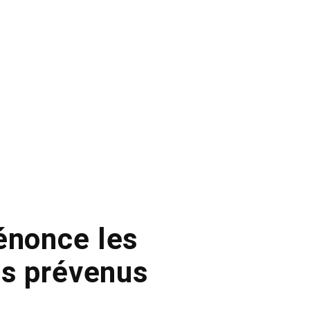
énonce les
es prévenus