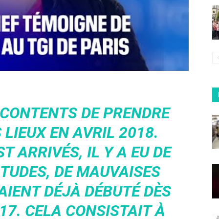
R CONTENTS DE PRENDRE
LIEUX EN AVRIL 2018.
 ARRIVÉS, IL Y A EU DE
TUDES, DE MAUVAISES
AIENT DÉJÀ DÉBUTÉ DÈS
17. CELA CONSISTAIT À