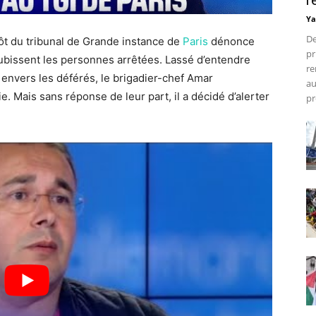
r
Ya
De
t du tribunal de Grande instance de
Paris
dénonce
pr
subissent les personnes arrêtées. Lassé d’entendre
re
 envers les déférés, le brigadier-chef Amar
au
. Mais sans réponse de leur part, il a décidé d’alerter
pr