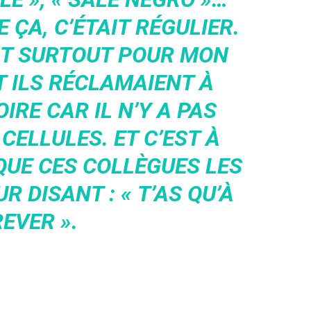
ÇA, C’ÉTAIT RÉGULIER.
IT SURTOUT POUR MON
T ILS RÉCLAMAIENT À
IRE CAR IL N’Y A PAS
CELLULES. ET C’EST À
QUE CES COLLÈGUES LES
R DISANT : « T’AS QU’À
EVER ».