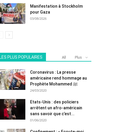
Manifestation à Stockholm
pour Gaza
03/08/2026
LES PLUS POPULAIRES
All
Plus
Coronavirus : La presse
américaine rend hommage au
Prophète Mohammed ﷺ
24/03/2020
Etats-Unis : des policiers
arrêtent un afro-américain
sans savoir que c’est...
01/06/2020
Confinement : « Ecoute-moi