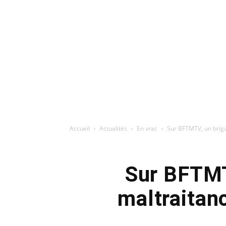
Accueil
Actualités
En vrac
Sur BFTMTV, un briga
Sur BFTMT
maltraitan