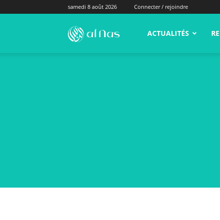
samedi 8 août 2026
Connecter / rejoindre
alNas.fr
ACTUALITÉS
RE