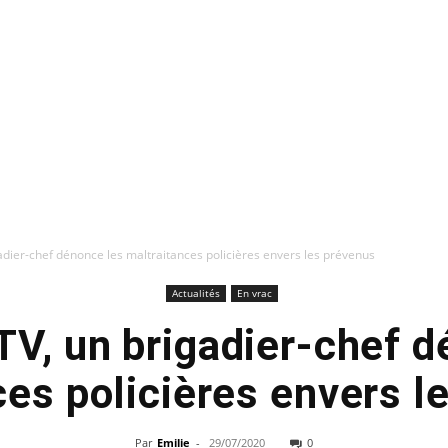
dier-chef dénonce les maltraitances policières envers les prévenus
Actualités
En vrac
V, un brigadier-chef d
ces policières envers l
Par
Emilie
-
29/07/2020
0