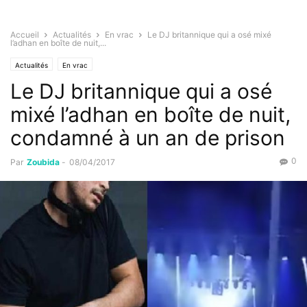
Accueil
Actualités
En vrac
Le DJ britannique qui a osé mixé
l’adhan en boîte de nuit,...
Actualités
En vrac
Le DJ britannique qui a osé
mixé l’adhan en boîte de nuit,
condamné à un an de prison
0
Par
Zoubida
-
08/04/2017