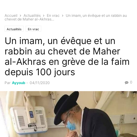
Accueil
Actualités
En vrac
Un imam, un évêque et un rabbin au
chevet de Maher al-Akhras...
Actualités
En vrac
Un imam, un évêque et un
rabbin au chevet de Maher
al-Akhras en grève de la faim
depuis 100 jours
0
Par
Ayyoub
-
04/11/2020