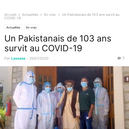
Accueil
Actualités
En vrac
Un Pakistanais de 103 ans survit au
COVID-19
Actualités
En vrac
Un Pakistanais de 103 ans
survit au COVID-19
0
Par
Lassana
-
25/07/2020