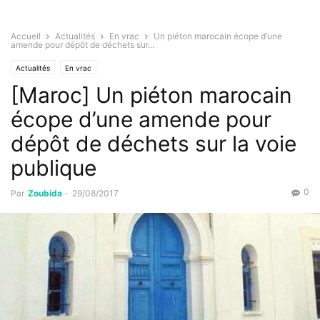
Accueil
Actualités
En vrac
Un piéton marocain écope d’une
amende pour dépôt de déchets sur...
Actualités
En vrac
[Maroc] Un piéton marocain
écope d’une amende pour
dépôt de déchets sur la voie
publique
0
Par
Zoubida
-
29/08/2017