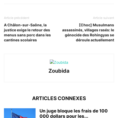
Article précédent
Article suivant
A Châlon-sur-Saône, la
[Choc] Musulmans
justice exige le retour des
assassinés, villages rasés: le
menus sans porc dans les
génocide des Rohingyas se
cantines scolaires
déroule actuellement
Zoubida
ARTICLES CONNEXES
Un juge bloque les frais de 100
000 dollars pour les...