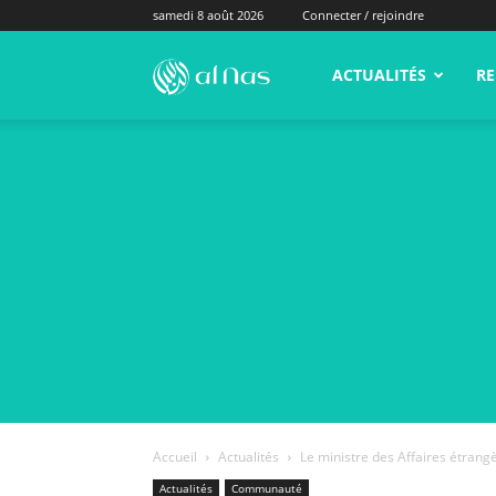
samedi 8 août 2026
Connecter / rejoindre
alNas.fr
ACTUALITÉS
RE
Accueil
Actualités
Le ministre des Affaires étrangè
Actualités
Communauté