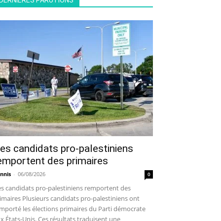
DERNIÈRES PARUTIONS
es candidats pro-palestiniens
emportent des primaires
nnis
-
06/08/2026
0
s candidats pro-palestiniens remportent des
imaires Plusieurs candidats pro-palestiniens ont
mporté les élections primaires du Parti démocrate
x États-Unis. Ces résultats traduisent une