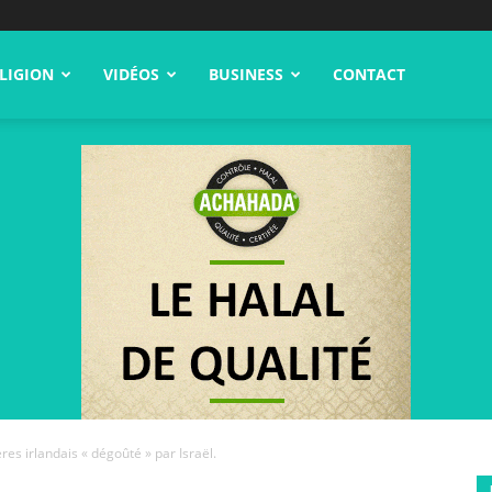
LIGION
VIDÉOS
BUSINESS
CONTACT
res irlandais « dégoûté » par Israël.