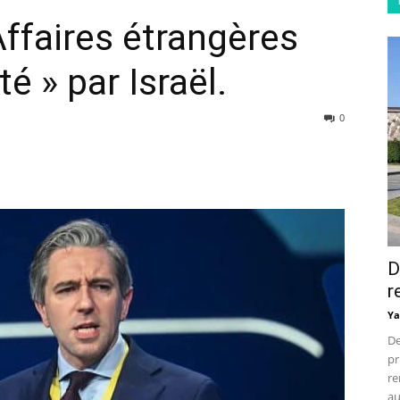
Affaires étrangères
é » par Israël.
0
D
r
Ya
De
pr
re
au