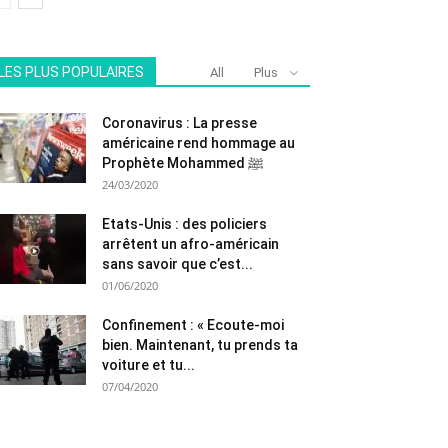
LES PLUS POPULAIRES
All
Plus
Coronavirus : La presse
américaine rend hommage au
Prophète Mohammed ﷺ
24/03/2020
Etats-Unis : des policiers
arrêtent un afro-américain
sans savoir que c’est...
01/06/2020
Confinement : « Ecoute-moi
bien. Maintenant, tu prends ta
voiture et tu...
07/04/2020