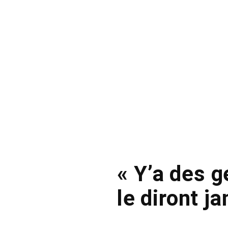
« Y’a des g
le diront j