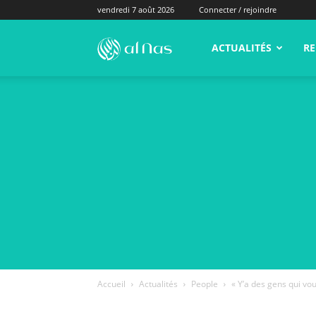
vendredi 7 août 2026
Connecter / rejoindre
alNas.fr
ACTUALITÉS
RE
Accueil
Actualités
People
« Y’a des gens qui vous