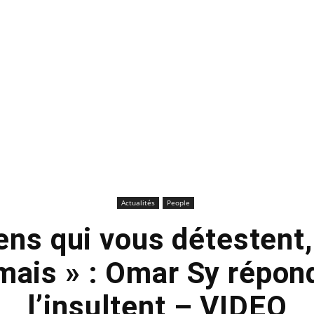
Actualités
People
ens qui vous détestent,
amais » : Omar Sy répon
l’insultent – VIDEO