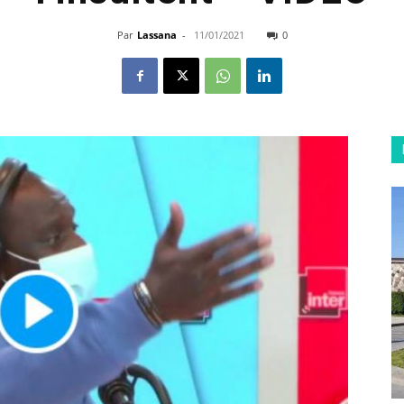
Par
Lassana
-
11/01/2021
0