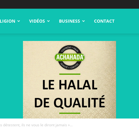
LIGION
VIDÉOS
BUSINESS
CONTACT
 détestent, ils ne vous le diront jamais »...