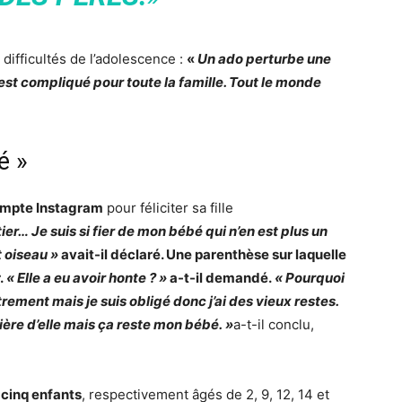
 difficultés de l’adolescence :
«
Un ado perturbe une
est compliqué pour toute la famille. Tout le monde
é »
mpte Instagram
pour féliciter sa fille
tier…
Je suis si fier de mon bébé
qui n’en est plus un
t oiseau »
avait-il déclaré. Une parenthèse sur laquelle
.
« Elle a eu avoir honte ? »
a-t-il demandé.
« Pourquoi
rement mais je suis obligé donc j’ai des vieux restes.
ière d’elle mais ça reste mon bébé. »
a-t-il conclu,
e
cinq enfants
, respectivement âgés de 2, 9, 12, 14 et