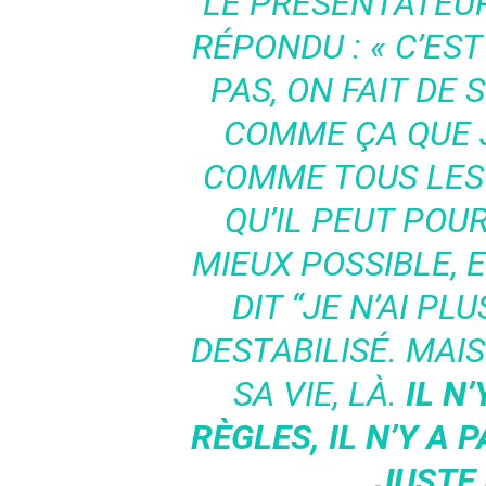
LE PRÉSENTATEUR
RÉPONDU : «
C’EST
PAS, ON FAIT DE 
COMME ÇA QUE J’
COMME TOUS LES P
QU’IL PEUT POUR
MIEUX POSSIBLE, E
DIT “JE N’AI PLU
DESTABILISÉ. MAI
SA VIE, LÀ.
IL N
RÈGLES, IL N’Y A P
JUSTE 