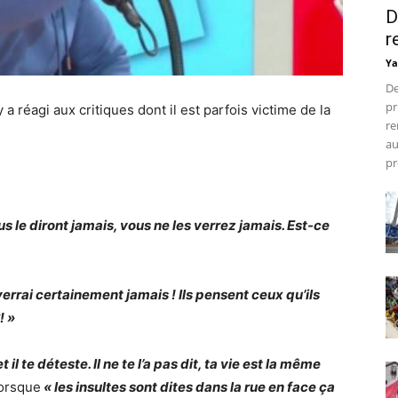
D
r
Ya
De
pr
 a réagi aux critiques dont il est parfois victime de la
re
au
pr
us le diront jamais, vous ne les verrez jamais. Est-ce
verrai certainement jamais ! Ils pensent ceux qu’ils
! »
il te déteste. Il ne te l’a pas dit, ta vie est la même
lorsque
« les insultes sont dites dans la rue en face ça