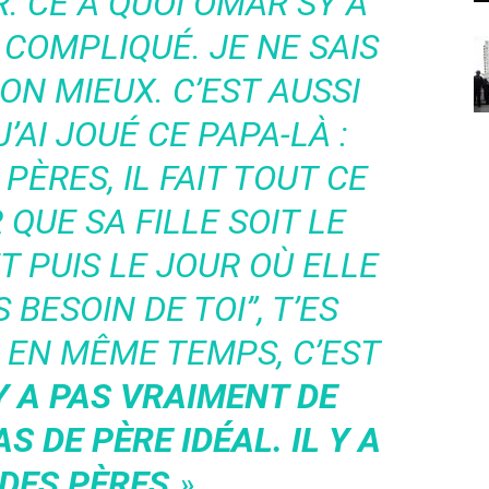
. CE À QUOI OMAR SY A
 COMPLIQUÉ. JE NE SAIS
SON MIEUX. C’EST AUSSI
AI JOUÉ CE PAPA-LÀ :
ÈRES, IL FAIT TOUT CE
 QUE SA FILLE SOIT LE
T PUIS LE JOUR OÙ ELLE
S BESOIN DE TOI”, T’ES
S EN MÊME TEMPS, C’EST
’Y A PAS VRAIMENT DE
AS DE PÈRE IDÉAL. IL Y A
DES PÈRES.
»