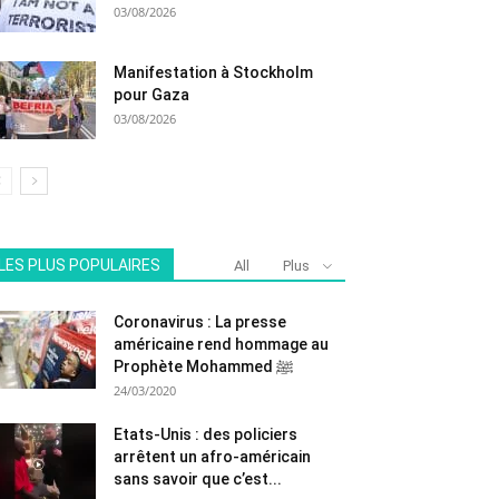
03/08/2026
Manifestation à Stockholm
pour Gaza
03/08/2026
LES PLUS POPULAIRES
All
Plus
Coronavirus : La presse
américaine rend hommage au
Prophète Mohammed ﷺ
24/03/2020
Etats-Unis : des policiers
arrêtent un afro-américain
sans savoir que c’est...