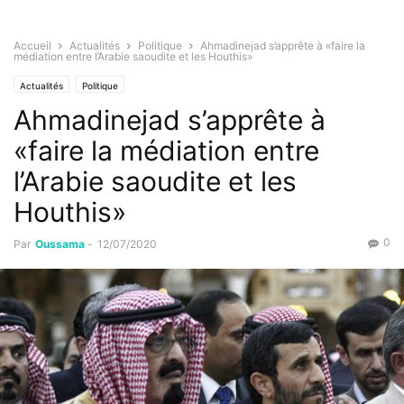
Accueil
Actualités
Politique
Ahmadinejad s’apprête à «faire la
médiation entre l’Arabie saoudite et les Houthis»
Actualités
Politique
Ahmadinejad s’apprête à
«faire la médiation entre
l’Arabie saoudite et les
Houthis»
0
Par
Oussama
-
12/07/2020