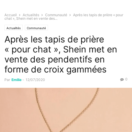
Accueil
Actualités
Communauté
Après les tapis de prière « pour
chat », Shein met en vente des...
Actualités
Communauté
Après les tapis de prière
« pour chat », Shein met en
vente des pendentifs en
forme de croix gammées
0
Par
Emilie
-
12/07/2020