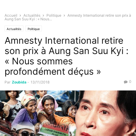
Accueil
Actualités
Politique
Amnesty International retire son prix à
Aung San Suu Kyi : « Nous...
Actualités
Politique
Amnesty International retire
son prix à Aung San Suu Kyi :
« Nous sommes
profondément déçus »
0
Par
Zoubida
-
13/11/2018