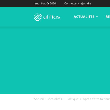
jeudi 6 août 2026
Connecter / rejoindre
alNas.fr
ACTUALITÉS
RE
Accueil
Actualités
Politique
Après s’être fait h