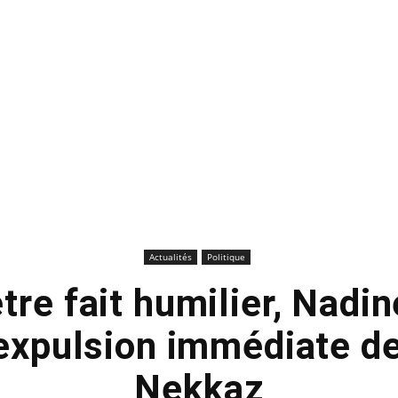
Actualités
Politique
être fait humilier, Nadi
’expulsion immédiate d
Nekkaz