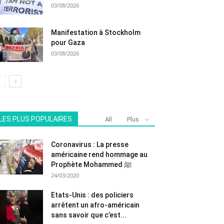
03/08/2026
Manifestation à Stockholm
pour Gaza
03/08/2026
LES PLUS POPULAIRES
All
Plus
Coronavirus : La presse
américaine rend hommage au
Prophète Mohammed ﷺ
24/03/2020
Etats-Unis : des policiers
arrêtent un afro-américain
sans savoir que c’est...