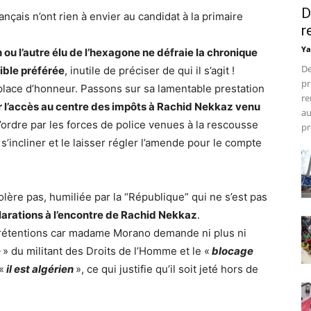
D
ançais n’ont rien à envier au candidat à la primaire
r
Ya
 ou l’autre élu de l’hexagone ne défraie la chronique
De
ible préférée
, inutile de préciser de qui il s’agit !
pr
lace d’honneur. Passons sur sa lamentable prestation
re
r l’accès au centre des impôts à Rachid Nekkaz venu
au
l’ordre par les forces de police venues à la rescousse
pr
s’incliner et le laisser régler l’amende pour le compte
ère pas, humiliée par la “République” qui ne s’est pas
éclarations à l’encontre de Rachid Nekkaz
.
 prétentions car madame Morano demande ni plus ni
e
» du militant des Droits de l’Homme et le «
blocage
«
il est algérien
», ce qui justifie qu’il soit jeté hors de