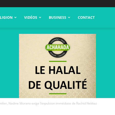
LIGION
VIDÉOS
BUSINESS
CONTACT
umilier, Nadine Morano exige l’expulsion immédiate de Rachid Nekkaz