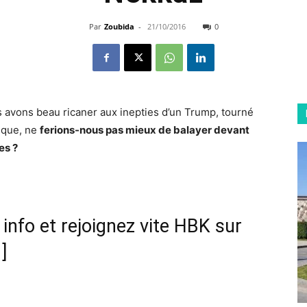
Par
Zoubida
-
21/10/2016
0
s avons beau ricaner aux inepties d’un Trump, tourné
tique, ne
ferions-nous pas mieux de balayer devant
es ?
nfo et rejoignez vite HBK sur
]