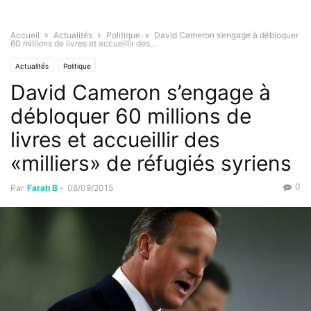
Accueil
Actualités
Politique
David Cameron s’engage à débloquer
60 millions de livres et accueillir des...
Actualités
Politique
David Cameron s’engage à
débloquer 60 millions de
livres et accueillir des
«milliers» de réfugiés syriens
0
Par
Farah B
-
08/09/2015