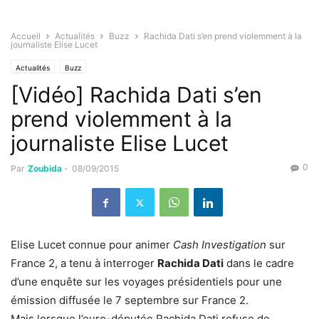
Accueil
Actualités
Buzz
Rachida Dati s’en prend violemment à la
journaliste Elise Lucet
Actualités
Buzz
[Vidéo] Rachida Dati s’en
prend violemment à la
journaliste Elise Lucet
0
Par
Zoubida
-
08/09/2015
Elise Lucet connue pour animer
Cash Investigation
sur
France 2, a tenu à interroger
Rachida Dati
dans le cadre
d’une enquête sur les voyages présidentiels pour une
émission diffusée le 7 septembre sur France 2.
Mais lorsque l’euro-députée Rachida Dati refuse de