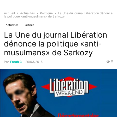
Accueil
Actualités
Politique
La Une du journal Libération dénonce
la politique «anti-musulmans» de Sarkozy
Actualités
Politique
La Une du journal Libération
dénonce la politique «anti-
musulmans» de Sarkozy
0
Par
Farah B
-
29/03/2015