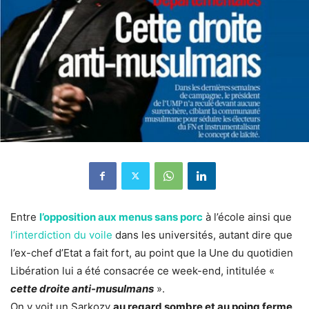
Entre
l’opposition aux menus sans porc
à l’école ainsi que
l’interdiction du voile
dans les universités, autant dire que
l’ex-chef d’Etat a fait fort, au point que la Une du quotidien
Libération lui a été consacrée ce week-end, intitulée «
cette droite anti-musulmans
».
On y voit un Sarkozy
au regard sombre et au poing ferme
,