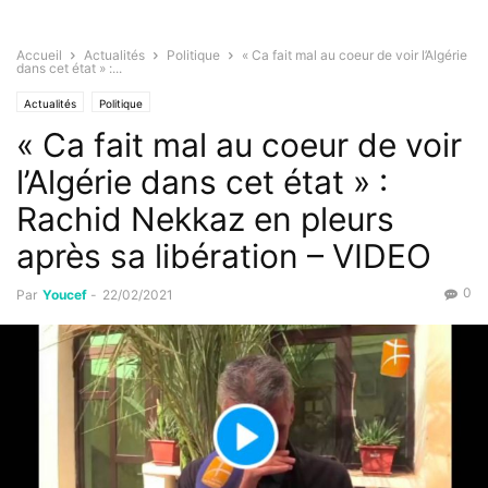
Accueil
Actualités
Politique
« Ca fait mal au coeur de voir l’Algérie
dans cet état » :...
Actualités
Politique
« Ca fait mal au coeur de voir
l’Algérie dans cet état » :
Rachid Nekkaz en pleurs
après sa libération – VIDEO
0
Par
Youcef
-
22/02/2021