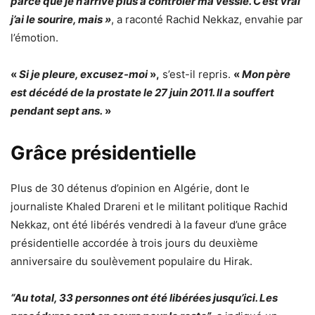
parce que je n’arrive plus à contrôler ma vessie. C’est vrai
j’ai le sourire, mais »
, a raconté
Rachid Nekkaz
, envahie par
l’émotion.
«
Si je pleure, excusez-moi
»,
s’est-il repris.
«
Mon père
est décédé de la prostate le 27 juin 2011. Il a souffert
pendant sept ans.
»
Grâce présidentielle
Plus de 30 détenus d’opinion en Algérie, dont le
journaliste Khaled Drareni et le militant politique Rachid
Nekkaz, ont été libérés vendredi à la faveur d’une grâce
présidentielle accordée à trois jours du deuxième
anniversaire du soulèvement populaire du Hirak.
“
Au total, 33 personnes ont été libérées jusqu’ici. Les