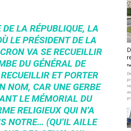
 DE LA RÉPUBLIQUE, LA
OÙ LE PRÉSIDENT DE LA
CRON VA SE RECUEILLIR
D
r
MBE DU GÉNÉRAL DE
Ya
 RECUEILLIR ET PORTER
De
pr
N NOM, CAR UNE GERBE
re
au
VANT LE MÉMORIAL DU
pr
ME RELIGIEUX QUI N’A
S NOTRE… (QU’IL AILLE