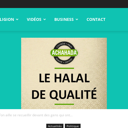
LIGION
VIDÉOS
BUSINESS
CONTACT
on aille se recueillir devant des gens qui ont...
Actualités
Politique