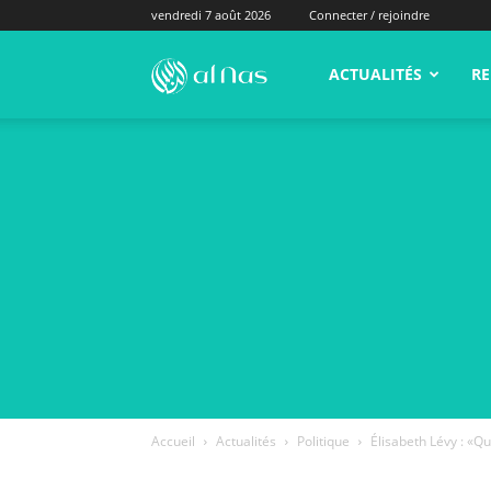
vendredi 7 août 2026
Connecter / rejoindre
alNas.fr
ACTUALITÉS
RE
Accueil
Actualités
Politique
Élisabeth Lévy : «Qu’