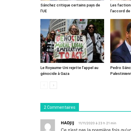
Sánchez critique certains pays de
Les faction
l’UE
l’accord de
Le Royaume-Uni rejette l’appel au
Pedro Sánch
génocide à Gaza
Palestinien
2 Commentaires
HADJIJ
11/11/2020 à 23 h 21 min
Ce n’est pas la première fois qu’u