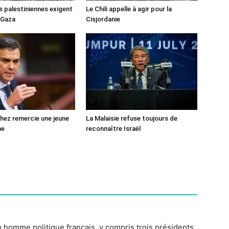
s palestiniennes exigent
Le Chili appelle à agir pour la
 Gaza
Cisjordanie
ez remercie une jeune
La Malaisie refuse toujours de
ne
reconnaître Israël
n homme politique français, y compris trois présidents