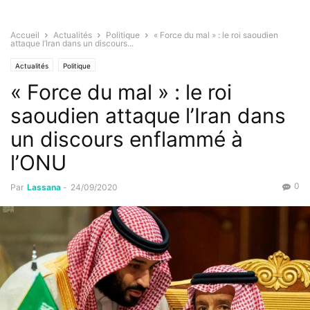
Accueil
Actualités
Politique
« Force du mal » : le roi saoudien
attaque l’Iran dans un discours...
Actualités
Politique
« Force du mal » : le roi
saoudien attaque l’Iran dans
un discours enflammé à
l’ONU
0
Par
Lassana
-
24/09/2020