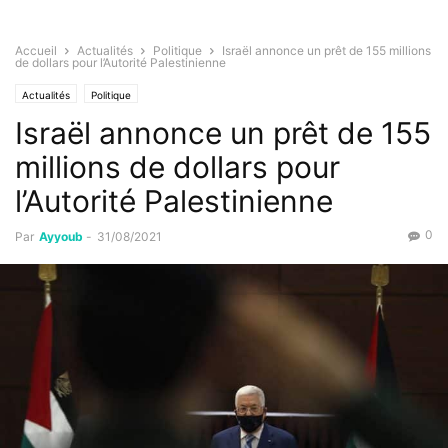
Accueil
Actualités
Politique
Israël annonce un prêt de 155 millions
de dollars pour l’Autorité Palestinienne
Actualités
Politique
Israël annonce un prêt de 155
millions de dollars pour
l’Autorité Palestinienne
0
Par
Ayyoub
-
31/08/2021