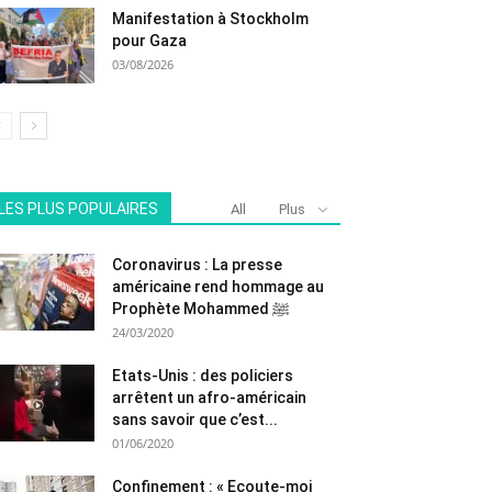
Manifestation à Stockholm
pour Gaza
03/08/2026
LES PLUS POPULAIRES
All
Plus
Coronavirus : La presse
américaine rend hommage au
Prophète Mohammed ﷺ
24/03/2020
Etats-Unis : des policiers
arrêtent un afro-américain
sans savoir que c’est...
01/06/2020
Confinement : « Ecoute-moi