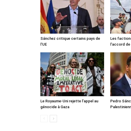
Sánchez critique certains pays de
Les faction
l’UE
l’accord de
Le Royaume-Uni rejette l’appel au
Pedro Sánch
génocide à Gaza
Palestinien