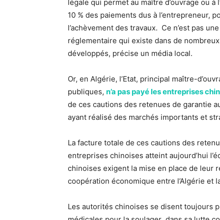
légale qui permet au maître d’ouvrage ou à 
10 % des paiements dus à l’entrepreneur, po
l’achèvement des travaux. Ce n’est pas une
réglementaire qui existe dans de nombreux
développés, précise un média local.
Or, en Algérie, l’Etat, principal maître-d’o
publiques,
n’a pas payé les entreprises ch
de ces cautions des retenues de garantie au
ayant réalisé des marchés importants et str
La facture totale de ces cautions des retenu
entreprises chinoises atteint aujourd’hui l’é
chinoises exigent la mise en place de leu
coopération économique entre l’Algérie et l
Les autorités chinoises se disent toujours pr
médicales pour la soulager dans sa lutte c