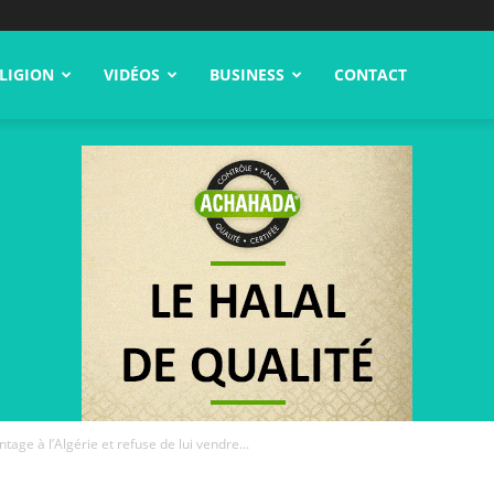
LIGION
VIDÉOS
BUSINESS
CONTACT
ntage à l’Algérie et refuse de lui vendre...