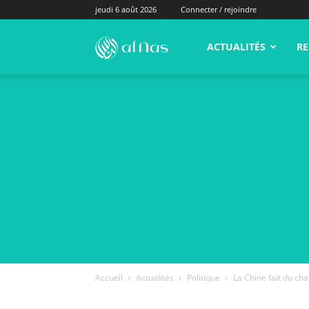
jeudi 6 août 2026
Connecter / rejoindre
alNas.fr
ACTUALITÉS
RE
Accueil
Actualités
Politique
La Chine fait du cha