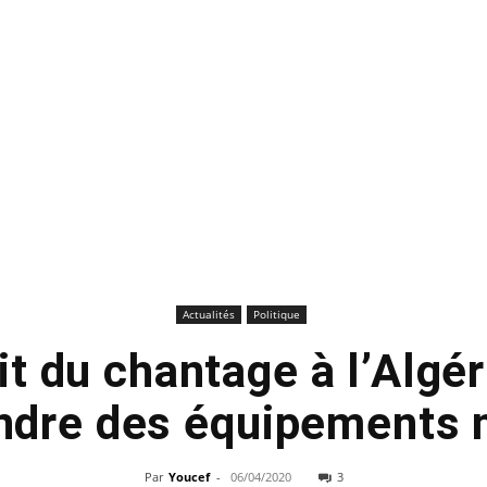
Actualités
Politique
it du chantage à l’Algér
endre des équipements
Par
Youcef
-
06/04/2020
3