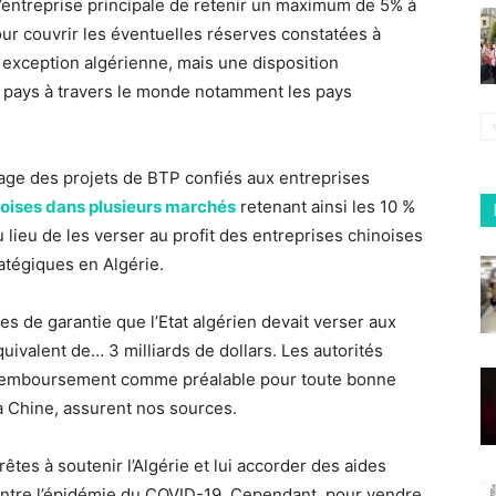
l’entreprise principale de retenir un maximum de 5% à
ur couvrir les éventuelles réserves constatées à
 exception algérienne, mais une disposition
 pays à travers le monde notamment les pays
uvrage des projets de BTP confiés aux entreprises
inoises dans plusieurs marchés
retenant ainsi les 10 %
 lieu de les verser au profit des entreprises chinoises
atégiques en Algérie.
es de garantie que l’Etat algérien devait verser aux
quivalent de… 3 milliards de dollars. Les autorités
r remboursement comme préalable pour toute bonne
a Chine, assurent nos sources.
êtes à soutenir l’Algérie et lui accorder des aides
ontre l’épidémie du COVID-19. Cependant, pour vendre