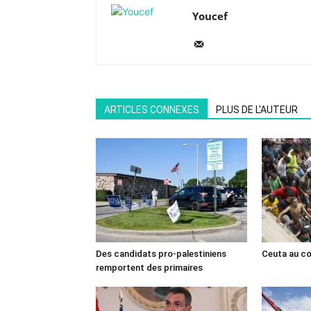
Youcef
ARTICLES CONNEXES
PLUS DE L'AUTEUR
Des candidats pro-palestiniens
Ceuta au cœ
remportent des primaires