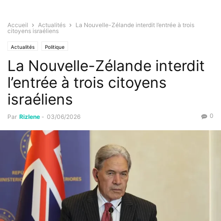
Accueil
Actualités
La Nouvelle-Zélande interdit l’entrée à trois
citoyens israéliens
Actualités
Politique
La Nouvelle-Zélande interdit
l’entrée à trois citoyens
israéliens
0
Par
Rizlene
-
03/06/2026