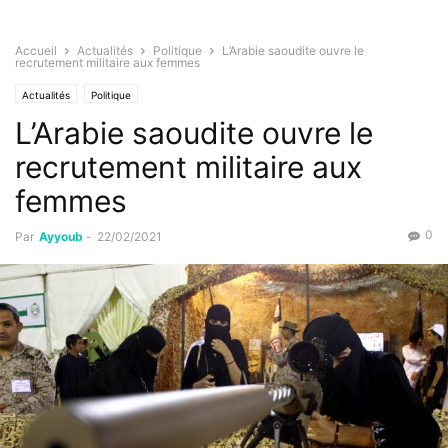
Accueil
Actualités
Politique
L’Arabie saoudite ouvre le
recrutement militaire aux femmes
Actualités
Politique
L’Arabie saoudite ouvre le
recrutement militaire aux
femmes
0
Par
Ayyoub
-
22/02/2021