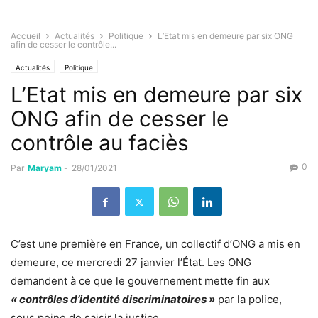
Accueil
Actualités
Politique
L’Etat mis en demeure par six ONG
afin de cesser le contrôle...
Actualités
Politique
L’Etat mis en demeure par six
ONG afin de cesser le
contrôle au faciès
0
Par
Maryam
-
28/01/2021
C’est une première en France, un collectif d’ONG a mis en
demeure, ce mercredi 27 janvier l’État. Les ONG
demandent à ce que le gouvernement mette fin aux
« contrôles d’identité discriminatoires »
par la police,
sous peine de saisir la justice.