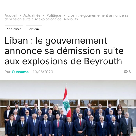
Accueil
Actualités
Politique
Liban : le gouvernement annonce sa
démission suite aux explosions de Beyrouth
Actualités
Politique
Liban : le gouvernement
annonce sa démission suite
aux explosions de Beyrouth
0
Par
Oussama
-
10/08/2020