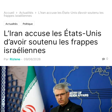
Accueil
Actualités
L’Iran accuse les États-Unis d’avoir soutenu les
frappes israéliennes
Actualités
Politique
L’Iran accuse les États-Unis
d’avoir soutenu les frappes
israéliennes
0
Par
Rizlene
-
09/06/2026