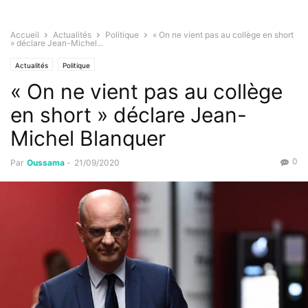
Accueil
Actualités
Politique
« On ne vient pas au collège en short
» déclare Jean-Michel...
Actualités
Politique
« On ne vient pas au collège
en short » déclare Jean-
Michel Blanquer
0
Par
Oussama
-
21/09/2020