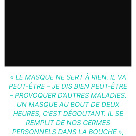
« LE MASQUE NE SERT À RIEN. IL VA
PEUT-ÊTRE – JE DIS BIEN PEUT-ÊTRE
– PROVOQUER D’AUTRES MALADIES.
UN MASQUE AU BOUT DE DEUX
HEURES, C’EST DÉGOUTANT. IL SE
REMPLIT DE NOS GERMES
PERSONNELS DANS LA BOUCHE »
,