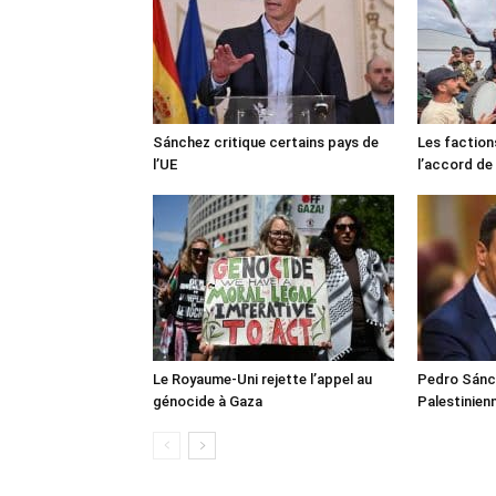
Sánchez critique certains pays de
Les faction
l’UE
l’accord de
Le Royaume-Uni rejette l’appel au
Pedro Sánch
génocide à Gaza
Palestinien