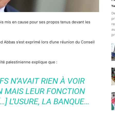
Ya
De
pr
ois mis en cause pour ses propos tenus devant les
re
au
pr
 Abbas s’est exprimé lors d’une réunion du Conseil
rité palestinienne explique que :
FS N’AVAIT RIEN À VOIR
N MAIS LEUR FONCTION
…] L’USURE, LA BANQUE…