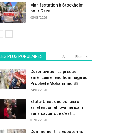
Manifestation à Stockholm
pour Gaza
03/08/2026
LES PLUS POPULAIRES
All
Plus
Coronavirus : La presse
américaine rend hommage au
Prophète Mohammed ﷺ
24/03/2020
Etats-Unis : des policiers
arrêtent un afro-américain
sans savoir que c’est...
01/06/2020
Confinement : « Ecoute-moi