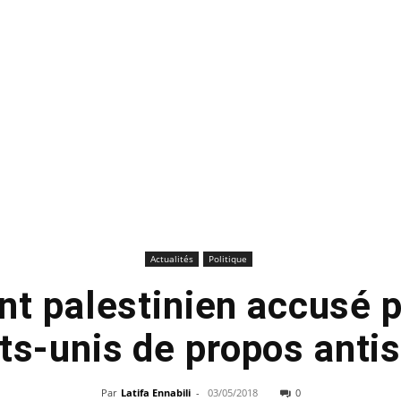
Actualités
Politique
nt palestinien accusé pa
ats-unis de propos anti
Par
Latifa Ennabili
-
03/05/2018
0