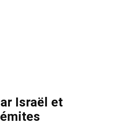
r Israël et
sémites