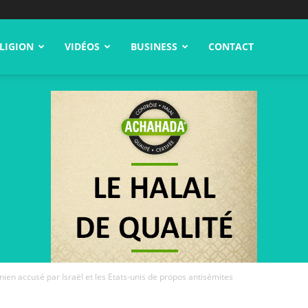
LIGION
VIDÉOS
BUSINESS
CONTACT
nien accusé par Israël et les Etats-unis de propos antisémites