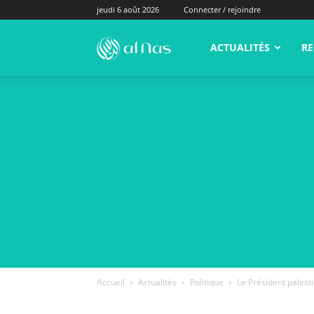
jeudi 6 août 2026
Connecter / rejoindre
alNas.fr
ACTUALITÉS
RE
Accueil
Actualités
Politique
Le Président palesti