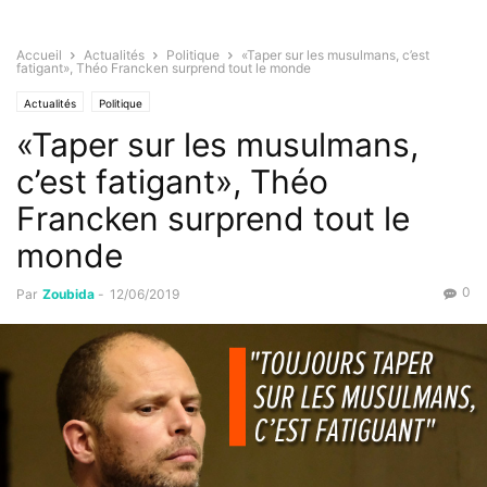
Accueil
Actualités
Politique
«Taper sur les musulmans, c’est
fatigant», Théo Francken surprend tout le monde
Actualités
Politique
«Taper sur les musulmans,
c’est fatigant», Théo
Francken surprend tout le
monde
0
Par
Zoubida
-
12/06/2019