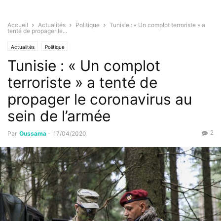
Accueil
Actualités
Politique
Tunisie : « Un complot terroriste » a
tenté de propager le...
Actualités
Politique
Tunisie : « Un complot
terroriste » a tenté de
propager le coronavirus au
sein de l’armée
2
Par
Oussama
-
17/04/2020