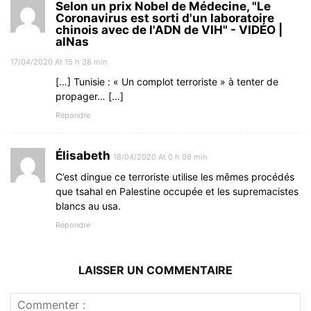
Selon un prix Nobel de Médecine, "Le
Coronavirus est sorti d'un laboratoire
chinois avec de l'ADN de VIH" - VIDÉO |
alNas
17/04/2020 At 15 h 38 min
[…] Tunisie : « Un complot terroriste » à tenter de
propager… […]
Répondre
Élisabeth
18/04/2020 At 0 h 06 min
C’est dingue ce terroriste utilise les mêmes procédés
que tsahal en Palestine occupée et les supremacistes
blancs au usa.
Répondre
LAISSER UN COMMENTAIRE