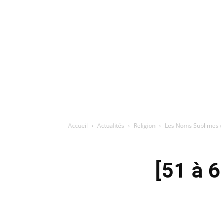
Accueil
Actualités
Religion
Les Noms Sublimes d
[51 à 