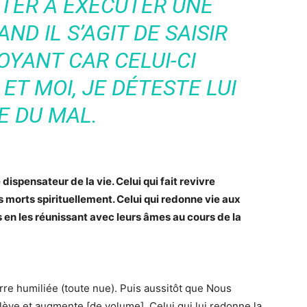
ITER À EXÉCUTER UNE
ND IL S’AGIT DE SAISIR
OYANT CAR CELUI-CI
ET MOI, JE DÉTESTE LUI
E DU MAL.
e dispensateur de la vie. Celui qui fait revivre
 morts spirituellement. Celui qui redonne vie aux
 en les réunissant avec leurs âmes au cours de la
erre humiliée (toute nue). Puis aussitôt que Nous
ulève et augmente [de volume]. Celui qui lui redonne la