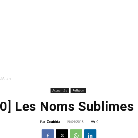
’Allah
Actualités
Religion
60] Les Noms Sublimes 
Par
Zoubida
-
19/04/2018
0