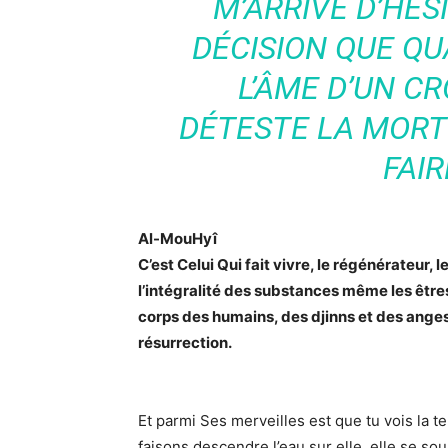
M’ARRIVE D’HÉS
DÉCISION QUE QUA
L’ÂME D’UN CR
DÉTESTE LA MORT 
FAIR
Al-MouHyî
C’est Celui Qui fait vivre, le régénérateur, l
l’intégralité des substances même les êtres
corps des humains, des djinns et des anges
résurrection.
Et parmi Ses merveilles est que tu vois la t
faisons descendre l’eau sur elle, elle se so