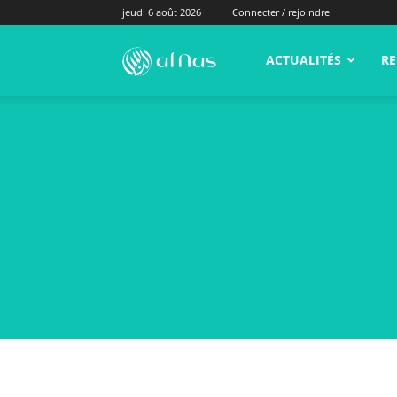
jeudi 6 août 2026
Connecter / rejoindre
alNas.fr
ACTUALITÉS
RE