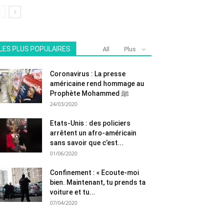
LES PLUS POPULAIRES
All
Plus
Coronavirus : La presse
américaine rend hommage au
Prophète Mohammed ﷺ
24/03/2020
Etats-Unis : des policiers
arrêtent un afro-américain
sans savoir que c’est...
01/06/2020
Confinement : « Ecoute-moi
bien. Maintenant, tu prends ta
voiture et tu...
07/04/2020