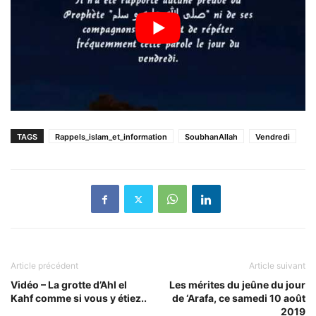
TAGS
Rappels_islam_et_information
SoubhanAllah
Vendredi
Article précédent
Article suivant
Vidéo – La grotte d’Ahl el
Les mérites du jeûne du jour
Kahf comme si vous y étiez..
de ‘Arafa, ce samedi 10 août
2019