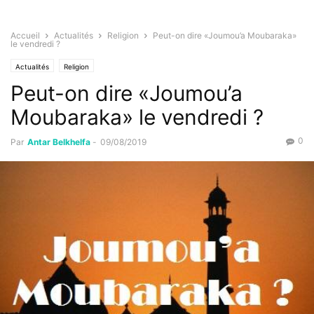
Accueil
Actualités
Religion
Peut-on dire «Joumou’a Moubaraka»
le vendredi ?
Actualités
Religion
Peut-on dire «Joumou’a
Moubaraka» le vendredi ?
0
Par
Antar Belkhelfa
-
09/08/2019