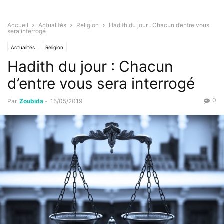
Accueil
Actualités
Religion
Hadith du jour : Chacun d’entre vous
sera interrogé
Actualités
Religion
Hadith du jour : Chacun
d’entre vous sera interrogé
0
Par
Zoubida
-
15/05/2019