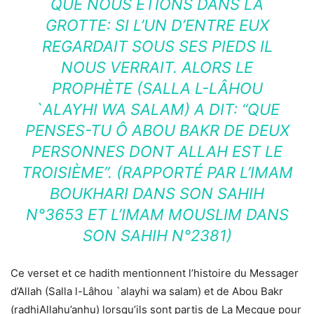
QUE NOUS ÉTIONS DANS LA
GROTTE: SI L’UN D’ENTRE EUX
REGARDAIT SOUS SES PIEDS IL
NOUS VERRAIT. ALORS LE
PROPHÈTE (SALLA L-LÂHOU
`ALAYHI WA SALAM) A DIT: “QUE
PENSES-TU Ô ABOU BAKR DE DEUX
PERSONNES DONT ALLAH EST LE
TROISIÈME”. (RAPPORTÉ PAR L’IMAM
BOUKHARI DANS SON SAHIH
N°3653 ET L’IMAM MOUSLIM DANS
SON SAHIH N°2381)
Ce verset et ce hadith mentionnent l’histoire du Messager
d’Allah (Salla l-Lâhou `alayhi wa salam) et de Abou Bakr
(radhiAllahu’anhu) lorsqu’ils sont partis de La Mecque pour