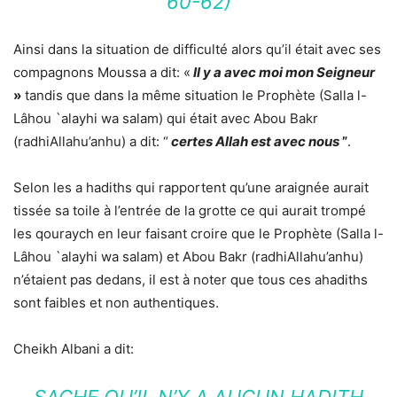
60-62)
Ainsi dans la situation de difficulté alors qu’il était avec ses
compagnons Moussa a dit: «
Il y a avec moi mon Seigneur
»
tandis que dans la même situation le Prophète (Salla l-
Lâhou `alayhi wa salam) qui était avec Abou Bakr
(radhiAllahu’anhu) a dit: “
certes Allah est avec nous
”
.
Selon les a hadiths qui rapportent qu’une araignée aurait
tissée sa toile à l’entrée de la grotte ce qui aurait trompé
les qouraych en leur faisant croire que le Prophète (Salla l-
Lâhou `alayhi wa salam) et Abou Bakr (radhiAllahu’anhu)
n’étaient pas dedans, il est à noter que tous ces ahadiths
sont faibles et non authentiques.
Cheikh Albani a dit:
SACHE QU’IL N’Y A AUCUN HADITH