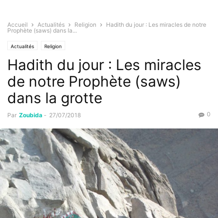
Accueil
Actualités
Religion
Hadith du jour : Les miracles de notre
Prophète (saws) dans la...
Actualités
Religion
Hadith du jour : Les miracles
de notre Prophète (saws)
dans la grotte
0
Par
Zoubida
-
27/07/2018