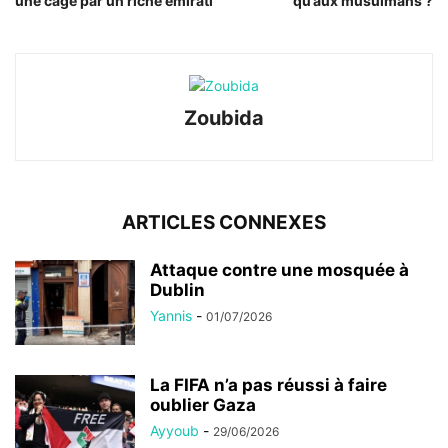
une cage par un riche émirati
qu’aux musulmans ?
Zoubida
ARTICLES CONNEXES
Attaque contre une mosquée à
Dublin
Yannis
-
01/07/2026
La FIFA n’a pas réussi à faire
oublier Gaza
Ayyoub
-
29/06/2026