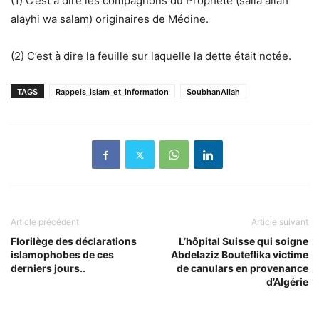
(1) C’est à dire les compagnons du Prophète (salla allah
alayhi wa salam) originaires de Médine.
(2) C’est à dire la feuille sur laquelle la dette était notée.
TAGS
Rappels_islam_et_information
SoubhanAllah
Article précédent
Article suivant
Florilège des déclarations
L’hôpital Suisse qui soigne
islamophobes de ces
Abdelaziz Bouteflika victime
derniers jours..
de canulars en provenance
d’Algérie