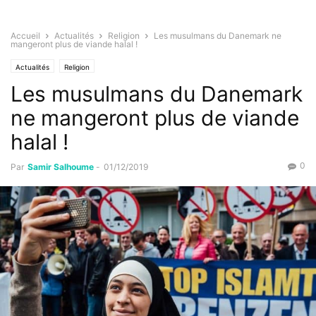
Accueil
Actualités
Religion
Les musulmans du Danemark ne
mangeront plus de viande halal !
Actualités
Religion
Les musulmans du Danemark
ne mangeront plus de viande
halal !
0
Par
Samir Salhoume
-
01/12/2019