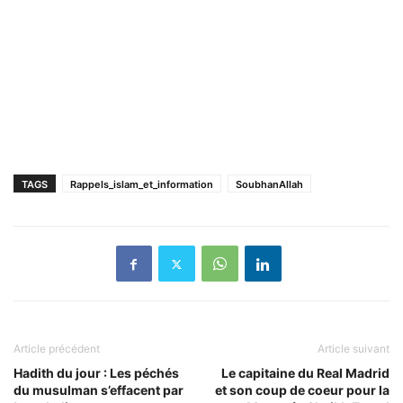
TAGS
Rappels_islam_et_information
SoubhanAllah
Article précédent
Article suivant
Hadith du jour : Les péchés
Le capitaine du Real Madrid
du musulman s’effacent par
et son coup de coeur pour la