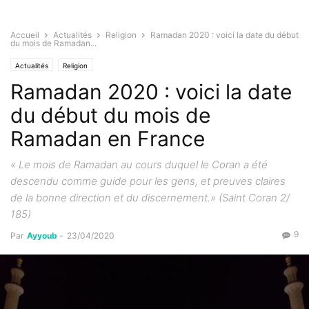
Accueil
Actualités
Religion
Ramadan 2020 : voici la date du début
du mois de Ramadan...
Actualités
Religion
Ramadan 2020 : voici la date
du début du mois de
Ramadan en France
« Le mois de Ramadan au cours duquel le Coran a été
descendu comme guide pour les gens, et preuves claires
de la bonne direction et du discernement.» (Saint Coran 2/
185)
9
Par
Ayyoub
-
23/04/2020