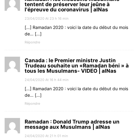
tentent de préserver leur jeûne à
l'épreuve du coronavirus | alNas
23/04/2020 At 23 h 16 min
[…] Ramadan 2020 : voici la date du début du mois
de… […]
Répondre
Canada : le Premier ministre Justin
Trudeau souhaite un «Ramadan béni » à
tous les Musulmans- VIDEO | alNas
24/04/2020 At 16 h 44 min
[…] Ramadan 2020 : voici la date du début du mois
de… […]
Répondre
Ramadan : Donald Trump adresse un
message aux Musulmans | alNas
24/04/2020 At 21 h 01 min