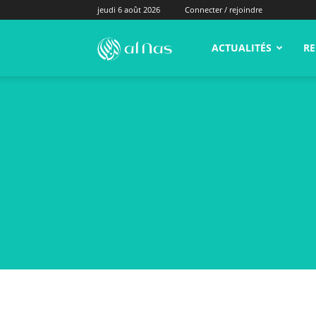
jeudi 6 août 2026
Connecter / rejoindre
alNas.fr
ACTUALITÉS
RE