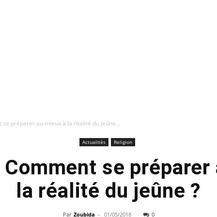
e préparer au mieux à la réalité du jeûne...
Actualités
Religion
 Comment se préparer 
la réalité du jeûne ?
Par
Zoubida
-
01/05/2018
0