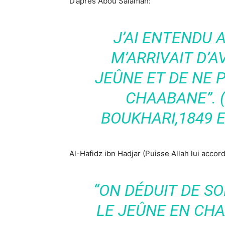
D’après Abou Salamah:
J’AI ENTENDU AI
M’ARRIVAIT D’A
JEÛNE ET DE NE P
CHAABANE”. 
BOUKHARI,1849 E
Al-Hafidz ibn Hadjar (Puisse Allah lui accord
“ON DÉDUIT DE S
LE JEÛNE EN CHA