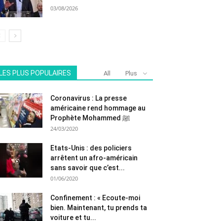
03/08/2026
LES PLUS POPULAIRES
All
Plus
Coronavirus : La presse
américaine rend hommage au
Prophète Mohammed ﷺ
24/03/2020
Etats-Unis : des policiers
arrêtent un afro-américain
sans savoir que c’est...
01/06/2020
Confinement : « Ecoute-moi
bien. Maintenant, tu prends ta
voiture et tu...