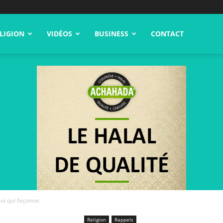
LIGION
VIDÉOS
BUSINESS
CONTACT
lui qui façonne.
Religion
Rappels