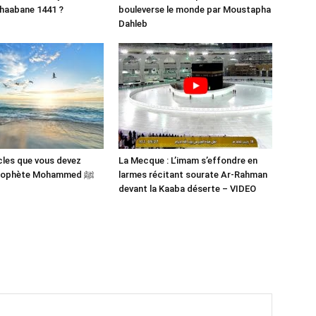
haabane 1441 ?
bouleverse le monde par Moustapha
Dahleb
cles que vous devez
La Mecque : L’imam s’effondre en
savoir du Prophète Mohammed ﷺ
larmes récitant sourate Ar-Rahman
devant la Kaaba déserte – VIDEO