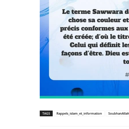
TAGS
Rappels_islam_et_information
SoubhanAlla