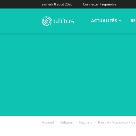
samedi 8 août 2026
Connecter / rejoindre
alNas.fr
ACTUALITÉS
RE
Accueil
Religion
Rappels
Il est Al-Musawwir- Ce