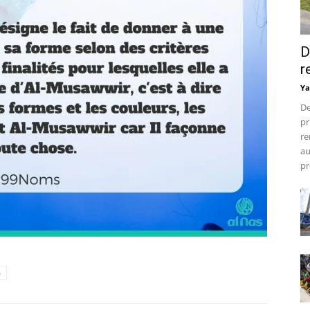
D
r
Ya
De
pr
re
au
pr
h