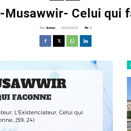
Al-Musawwir- Celui qui 
Par
Antar
-
20/03/2018
0