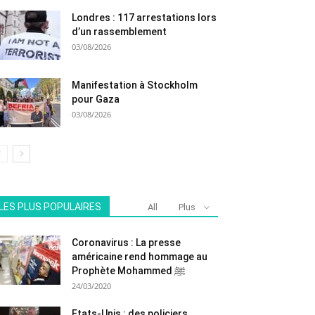
Londres : 117 arrestations lors
d’un rassemblement
03/08/2026
Manifestation à Stockholm
pour Gaza
03/08/2026
LES PLUS POPULAIRES
All
Plus
Coronavirus : La presse
américaine rend hommage au
Prophète Mohammed ﷺ
24/03/2020
Etats-Unis : des policiers