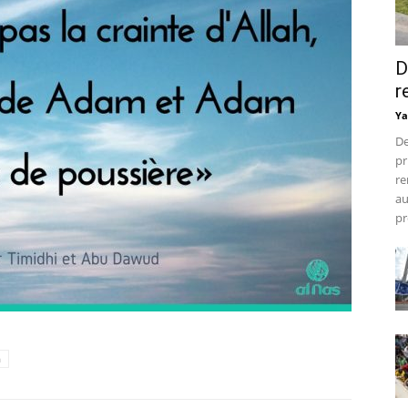
D
r
Ya
De
pr
re
au
pr
h