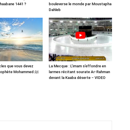
haabane 1441 ?
bouleverse le monde par Moustapha
Dahleb
cles que vous devez
La Mecque : L’imam s’effondre en
savoir du Prophète Mohammed ﷺ
larmes récitant sourate Ar-Rahman
devant la Kaaba déserte – VIDEO