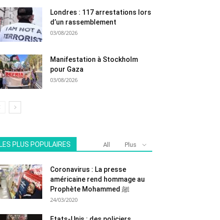
Londres : 117 arrestations lors
d’un rassemblement
03/08/2026
Manifestation à Stockholm
pour Gaza
03/08/2026
LES PLUS POPULAIRES
All
Plus
Coronavirus : La presse
américaine rend hommage au
Prophète Mohammed ﷺ
24/03/2020
Etats-Unis : des policiers