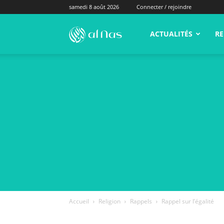
samedi 8 août 2026
Connecter / rejoindre
alNas.fr
ACTUALITÉS
RE
Accueil
Religion
Rappels
Rappel sur l’égalité