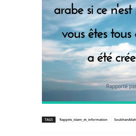
TAGS
Rappels_islam_et_information
SoubhanAlla