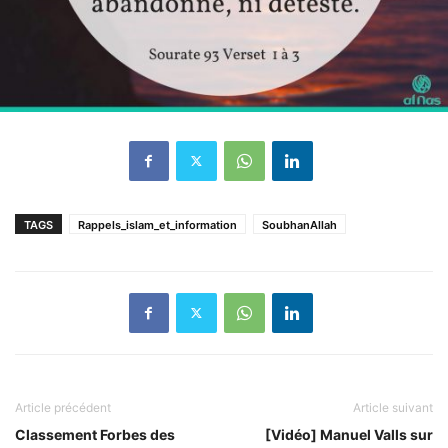
TAGS
Rappels_islam_et_information
SoubhanAllah
Article précédent
Article suivant
Classement Forbes des
[Vidéo] Manuel Valls sur