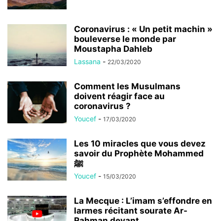
Coronavirus : « Un petit machin »
bouleverse le monde par
Moustapha Dahleb
Lassana
-
22/03/2020
Comment les Musulmans
doivent réagir face au
coronavirus ?
Youcef
-
17/03/2020
Les 10 miracles que vous devez
savoir du Prophète Mohammed
ﷺ
Youcef
-
15/03/2020
La Mecque : L’imam s’effondre en
larmes récitant sourate Ar-
Rahman devant...