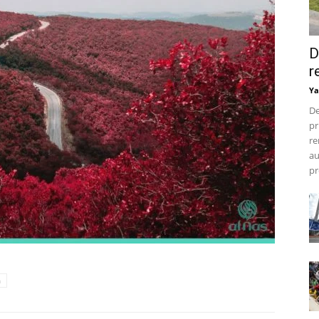
D
r
Ya
De
pr
re
au
pr
h