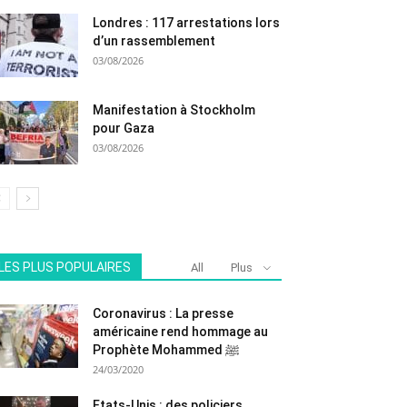
Londres : 117 arrestations lors
d’un rassemblement
03/08/2026
Manifestation à Stockholm
pour Gaza
03/08/2026
LES PLUS POPULAIRES
All
Plus
Coronavirus : La presse
américaine rend hommage au
Prophète Mohammed ﷺ
24/03/2020
Etats-Unis : des policiers