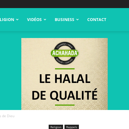
LIGION
VIDÉOS
BUSINESS
CONTACT
ts de Dieu
Religion
Rappels