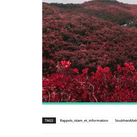
TAGS
Rappels_islam_et_information
SoubhanAlla