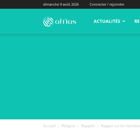
dimanche 9 août 2026
Connecter / rejoindre
alNas.fr
ACTUALITÉS
RE
Accueil
Religion
Rappels
Rappel sur les bienfai