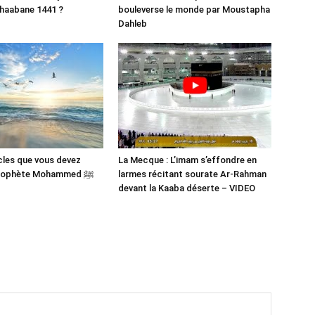
haabane 1441 ?
bouleverse le monde par Moustapha
Dahleb
cles que vous devez
La Mecque : L’imam s’effondre en
savoir du Prophète Mohammed ﷺ
larmes récitant sourate Ar-Rahman
devant la Kaaba déserte – VIDEO