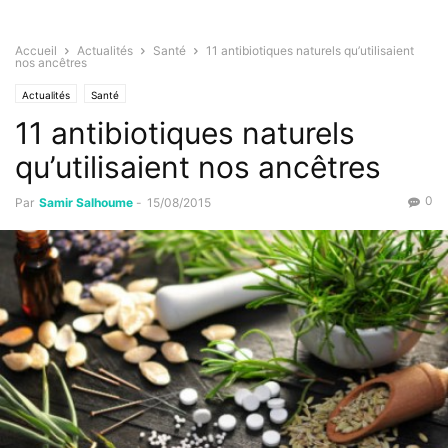
Accueil
Actualités
Santé
11 antibiotiques naturels qu’utilisaient
nos ancêtres
Actualités
Santé
11 antibiotiques naturels
qu’utilisaient nos ancêtres
0
Par
Samir Salhoume
-
15/08/2015