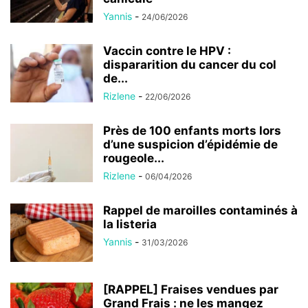
Yannis
-
24/06/2026
Vaccin contre le HPV :
dispararition du cancer du col
de...
Rizlene
-
22/06/2026
Près de 100 enfants morts lors
d’une suspicion d’épidémie de
rougeole...
Rizlene
-
06/04/2026
Rappel de maroilles contaminés à
la listeria
Yannis
-
31/03/2026
[RAPPEL] Fraises vendues par
Grand Frais : ne les mangez