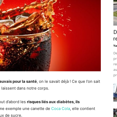
D
r
Ya
De
pr
re
au
pr
uvais pour la santé
, on le savait déjà ! Ce que l’on sait
s laissent dans notre corps.
tout d’abord les
risques liés aux diabètes, ils
mme exemple une canette de
Coca Cola
, elle contient
aux de sucre.