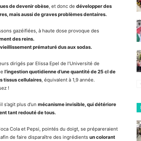
ques de devenir obèse
, et donc de
développer des
es, mais aussi de graves problèmes dentaires.
ssons gazéifiées, à haute dose provoque des
ment des reins.
 vieillissement prématuré dus aux sodas.
s dirigés par Elissa Epel de l’Université de
ue
l’ingestion quotidienne d’une quantité de 25 cl de
 tissus cellulaires
, équivalent à 1,9 année.
sez !
il s’agit plus d’un
mécanisme invisible, qui détériore
ent tant redouté de tous.
oca Cola et Pepsi, pointés du doigt, se prépareraient
 afin de faire disparaître des ingrédients
un colorant