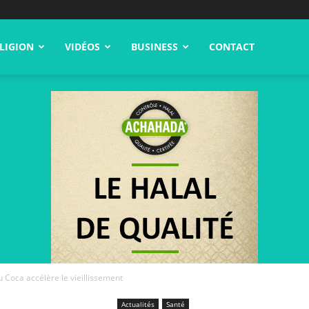
LIGION
VIDÉOS
BUSINESS
CONTACT
 Coca accélère le vieillissement
Actualités
Santé