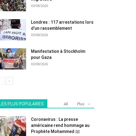
03/08/2026
Londres : 117 arrestations lors
d’un rassemblement
03/08/2026
Manifestation à Stockholm
pour Gaza
03/08/2026
LES PLUS POPULAIRES
All
Plus
Coronavirus : La presse
américaine rend hommage au
Prophète Mohammed ﷺ