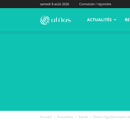
samedi 8 août 2026
Connecter / rejoindre
alNas.fr
ACTUALITÉS
RE
Accueil
Actualités
Santé
Boire régulièrement du