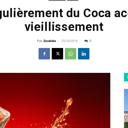
gulièrement du Coca ac
vieillissement
Par
Zoubida
-
25/10/2014
0