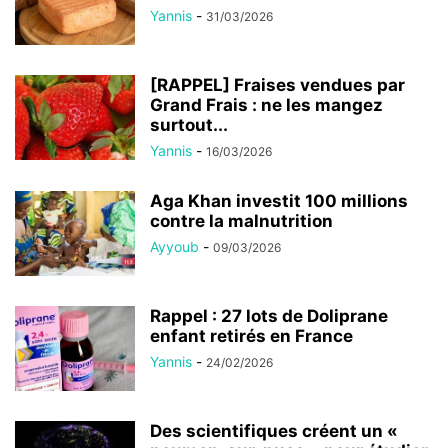
Yannis
-
31/03/2026
[RAPPEL] Fraises vendues par
Grand Frais : ne les mangez
surtout...
Yannis
-
16/03/2026
Aga Khan investit 100 millions
contre la malnutrition
Ayyoub
-
09/03/2026
Rappel : 27 lots de Doliprane
enfant retirés en France
Yannis
-
24/02/2026
Des scientifiques créent un «