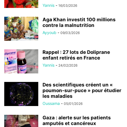
Yannis
-
16/03/2026
Aga Khan investit 100 millions
contre la malnutrition
Ayyoub
-
09/03/2026
Rappel : 27 lots de Doliprane
enfant retirés en France
Yannis
-
24/02/2026
Des scientifiques créent un «
poumon-sur-puce » pour étudier
les maladies
Oussama
-
05/01/2026
Gaza : alerte sur les patients
amputés et cancéreux