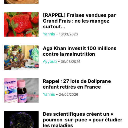
[RAPPEL] Fraises vendues par
Grand Frais : ne les mangez
surtout...
Yannis
-
16/03/2026
Aga Khan investit 100 millions
contre la malnutrition
Ayyoub
-
09/03/2026
Rappel : 27 lots de Doliprane
enfant retirés en France
Yannis
-
24/02/2026
Des scientifiques créent un «
poumon-sur-puce » pour étudier
les maladies