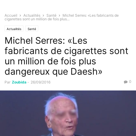
Accueil
Actualités
Santé
Michel Serres: «Les fabricants de
cigarettes sont un million de fois plus...
Actualités
Santé
Michel Serres: «Les
fabricants de cigarettes sont
un million de fois plus
dangereux que Daesh»
0
Par
Zoubida
-
26/09/2016