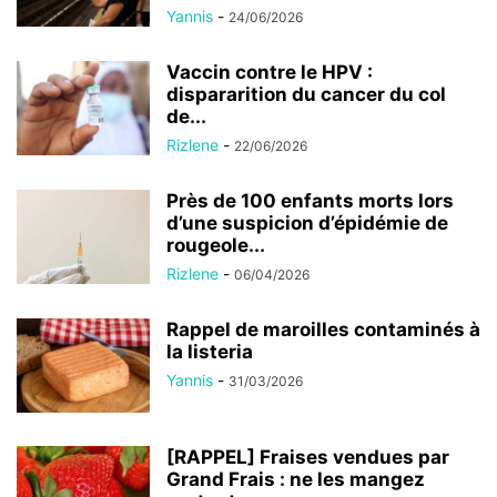
Yannis
-
24/06/2026
Vaccin contre le HPV :
dispararition du cancer du col
de...
Rizlene
-
22/06/2026
Près de 100 enfants morts lors
d’une suspicion d’épidémie de
rougeole...
Rizlene
-
06/04/2026
Rappel de maroilles contaminés à
la listeria
Yannis
-
31/03/2026
[RAPPEL] Fraises vendues par
Grand Frais : ne les mangez