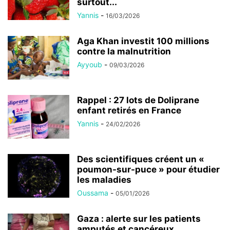
surtout...
Yannis
-
16/03/2026
Aga Khan investit 100 millions
contre la malnutrition
Ayyoub
-
09/03/2026
Rappel : 27 lots de Doliprane
enfant retirés en France
Yannis
-
24/02/2026
Des scientifiques créent un «
poumon-sur-puce » pour étudier
les maladies
Oussama
-
05/01/2026
Gaza : alerte sur les patients
amputés et cancéreux